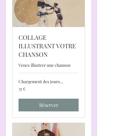
COLLAGE
ILLUSTRANT VOTRE
CHANSON
Venez illustrer une chanson
Chargement des jours...
35
35 €
euros
Réserver