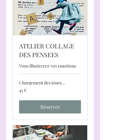
ATELIER COLLAGE
DES PENSEES
Vous illustrerez vos emotions
Chargement des jours...
45
45 €
euros
Réserver