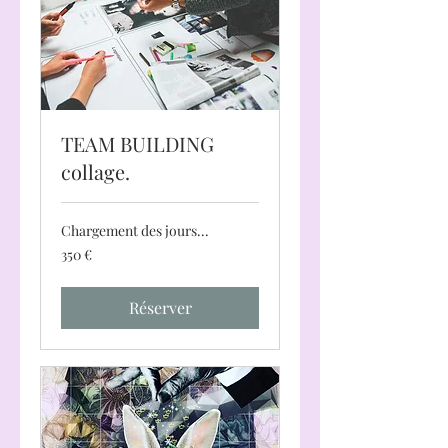
TEAM BUILDING
collage.
Chargement des jours...
350
350 €
euros
Réserver