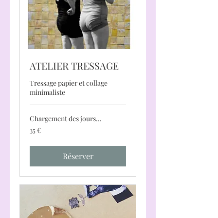
ATELIER TRESSAGE
Tressage papier et collage
minimaliste
Chargement des jours...
35
35 €
euros
Réserver