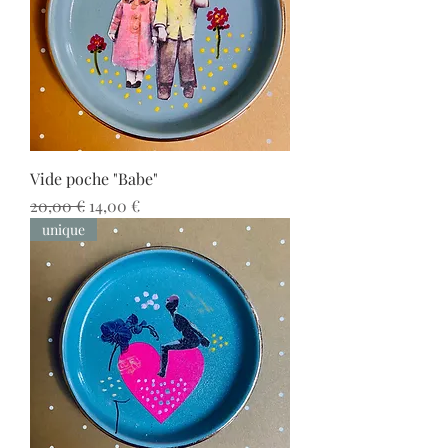
Vide poche "Babe"
Prix original
Prix promotionnel
20,00 €
14,00 €
unique