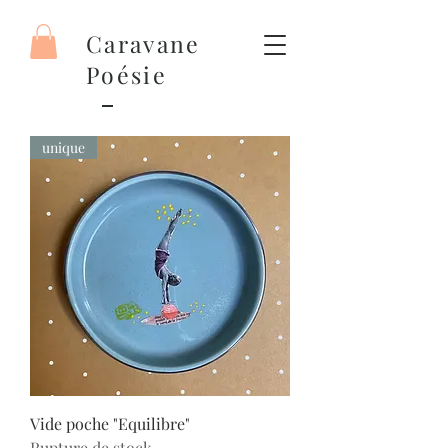
Caravane
Poésie
unique
Vide poche "Equilibre"
Rupture de stock