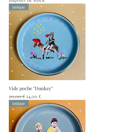
unique
Vide poche "Dunkey"
Prix original
Prix promotionnel
20,00 €
14,00 €
unique