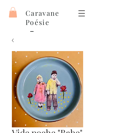
Caravane
Poésie
Vide poche "Babe"