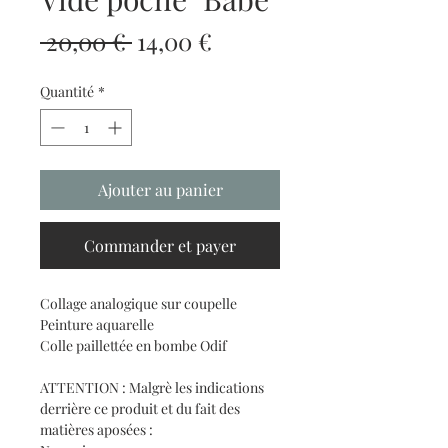
Prix
Prix
 20,00 € 
14,00 €
original
promotionnel
Quantité
*
Ajouter au panier
Commander et payer
Collage analogique sur coupelle
Peinture aquarelle
Colle paillettée en bombe Odif
ATTENTION : Malgrè les indications
derrière ce produit et du fait des
matières aposées :