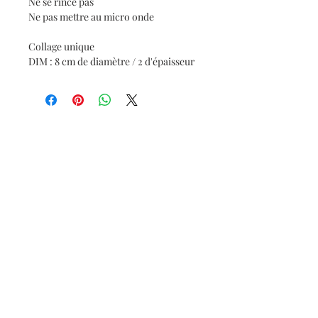
Ne se rince pas
Ne pas mettre au micro onde
Collage unique
DIM : 8 cm de diamètre / 2 d'épaisseur
Abonnez-vous et soyez au courant de nos
dernières promotions
S'abonner