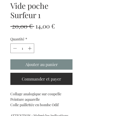
Vide poche
Surfeur 1
Prix
Prix
 20,00 € 
14,00 €
original
promotionnel
Quantité
*
Ajouter au panier
Commander et payer
Collage analogique sur coupelle
Peinture aquarelle
Colle paillettée en bombe Odif
ATTENTION : Malgrè les indications