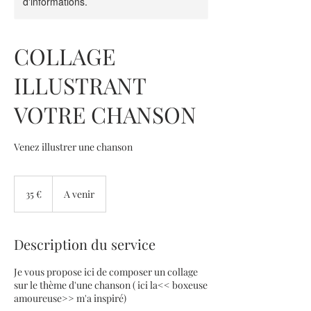
d'informations.
COLLAGE
ILLUSTRANT
VOTRE CHANSON
Venez illustrer une chanson
35
euros
35 €
A venir
Description du service
Je vous propose ici de composer un collage
sur le thème d'une chanson ( ici la<< boxeuse
amoureuse>> m'a inspiré)