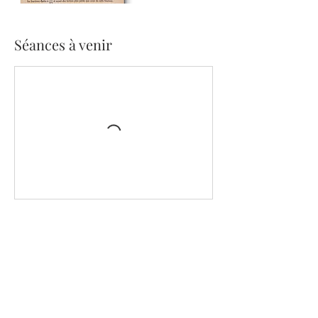
Séances à venir
Coordonnées
0679639850
caravanepoesie@gmail.com
9 Av. Maréchal Joffre, 64200 Biarritz, France